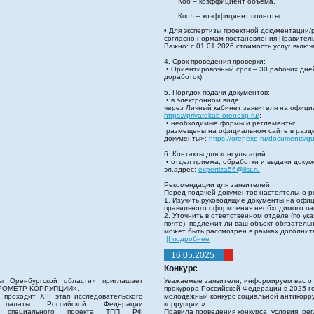
Коб – коэффициент объема,
Кпол – коэффициент полноты.
• Для экспертизы проектной документации/
согласно нормам постановления Правитель
Важно: с 01.01.2026 стоимость услуг вклю
4. Срок проведения проверки:
• Ориентировочный срок – 30 рабочих дне
доработок).
5. Порядок подачи документов:
• в электронном виде:
через Личный кабинет заявителя на офици
https://privatekab.orenexp.ru/
;
• необходимые формы и регламенты:
размещены на официальном сайте в разд
документы»:
https://orenexp.ru/documents/g
6. Контакты для консультаций:
• отдел приема, обработки и выдачи докуме
эл.адрес:
expertiza56@list.ru
.
Рекомендации для заявителей:
Перед подачей документов настоятельно р
1. Изучить руководящие документы на офи
правильного оформления необходимого па
2. Уточнить в ответственном отделе (по у
почте), подлежит ли ваш объект обязатель
может быть рассмотрен в рамках дополните
|| подробнее
16.05.2025
Конкурс
ы Оренбургской области» приглашает
Уважаемые заявители, информируем вас о 
БАРОМЕТР КОРРУПЦИИ».
прокурора Российской Федерации в 2025 
проходит XIII этап исследовательского
молодёжный конкурс социальной антикорр
й палаты Российской Федерации
коррупции!».
 специального проекта ТПП РФ
Правила проведения конкурса, условия, ре