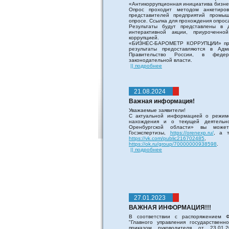
«Антикоррупционная инициатива бизне
Опрос проходит методом анкетиров
представителей предприятий промыш
опросе. Ссылка для прохождения опрос
Результаты будут представлены в 
интерактивной акции, приурочен
коррупцией.
«БИЗНЕС-БАРОМЕТР КОРРУПЦИИ» пров
результаты предоставляются в Ад
Правительство России, в феде
законодательной власти.
|| подробнее
21.08.2024
Важная информация!
Уважаемые заявители!
С актуальной информацией о режим
нахождения и о текущей деятельно
Оренбургской области» вы може
Госэкспертизы,
https://orenexp.ru/
, а т
https://vk.com/public216702485
, и
https://ok.ru/group/70000000938598
.
|| подробнее
27.01.2023
ВАЖНАЯ ИНФОРМАЦИЯ!!!
В соответствии с распоряжением Ф
"Главного управления государствен
приказом руководителя от 23.01