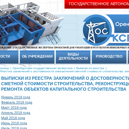
ГОСУДАРСТВЕННОЕ АВТОНО
ЕЖДЕНИЕ «ГОСУДАРСТВЕННАЯ ЭКСПЕРТИЗА ПРОЕКТНОЙ ДОКУМЕНТАЦИИ И РЕЗУЛЬТАТОВ ИНЖЕНЕРНЫХ 
ВИДЫ
ОСТИ
ОБ УЧРЕЖДЕНИИ
РУКОВОДСТВО
ДЕЯТЕЛЬНОСТИ
раница
|
Оренбургская государственная экспертиза
|
Выписки из реестра
|
 Реестра заключений о достоверности определения сметной стоимости строительства, рек
го строительства
ВЫПИСКИ ИЗ РЕЕСТРА ЗАКЛЮЧЕНИЙ О ДОСТОВЕРНОСТ
СМЕТНОЙ СТОИМОСТИ СТРОИТЕЛЬСТВА, РЕКОНСТРУКЦ
РЕМОНТА ОБЪЕКТОВ КАПИТАЛЬНОГО СТРОИТЕЛЬСТВА
Январь 2018 года
Февраль 2018 года
Март 2018 года
Апрель 2018 года
Май 2018 года
Июнь 2018 года
Июль 2018 года