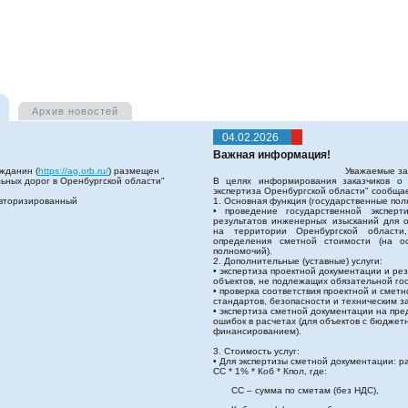
Архив
новостей
04.02.2026
Важная информация!
жданин (
https://ag.orb.ru/
) размещен
Уважаемые за
льных дорог в Оренбургской области"
В целях информирования заказчиков о 
экспертиза Оренбургской области" сообщ
авторизированный
1. Основная функция (государственные пол
• проведение государственной эксперт
результатов инженерных изысканий для о
на территории Оренбургской области,
определения сметной стоимости (на о
полномочий).
2. Дополнительные (уставные) услуги:
• экспертиза проектной документации и ре
объектов, не подлежащих обязательной гос
• проверка соответствия проектной и смет
стандартов, безопасности и техническим з
• экспертиза сметной документации на пр
ошибок в расчетах (для объектов с бюдж
финансированием).
3. Стоимость услуг:
• Для экспертизы сметной документации: р
СС * 1% * Коб * Кпол, где:
СС – сумма по сметам (без НДС),