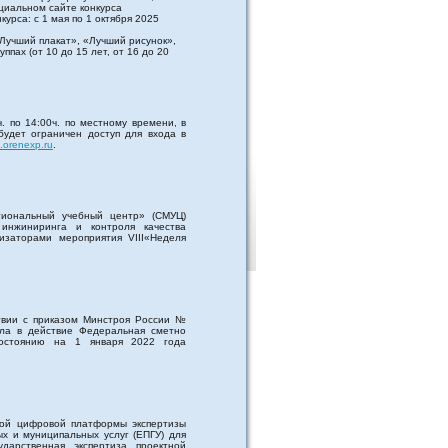
циальном сайте конкурса
курса: с 1 мая по 1 октября 2025
Лучший плакат», «Лучший рисунок»,
ппах (от 10 до 15 лет, от 16 до 20
. по 14:00ч. по местному времени, в
будет ограничен доступ для входа в
b.orenexp.ru
.
гиональный учебный центр» (СМУЦ)
 инжиниринга и контроля качества
низаторами мероприятия VIII«Неделя
твии с приказом Минстроя России №
ила в действие Федеральная сметно
остоянию на 1 января 2022 года
ной цифровой платформы экспертизы
х и муниципальных услуг (ЕПГУ) для
ударственная экспертиза проектной