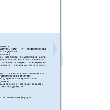
явители!
деятельности ГАУ "Государственная
аем следующее.
номочия):
изы проектной документации и/или
бъектов капитального строительства
 включая проверку достоверности
сновании переданных федеральных
зультатов инженерных изысканий для
ударственной экспертизе;
ной документации требованиям
аданиям;
едмет возможной экономии средств и
етным/внебюджетным
ассчитывается по формуле: