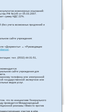
результатов инженерных изысканий:
ства РФ №145 от 05.03.2007.
чает сумму НДС 22%.
й (без учета возможных продлений и
альном сайте учреждения:
еле «Документы» → «Руководящие
uidance/
.
нтации: тел. (3532) 44-31-51,
екомендуется:
циальном сайте учреждения для
кета.
казанному телефону или электронной
ной государственной экспертизе или
льных видов услуг.
том, что по инициативе Генерального
году проводится Международный
упционной рекламы «Вместе против
гламентирующие участие в нём,