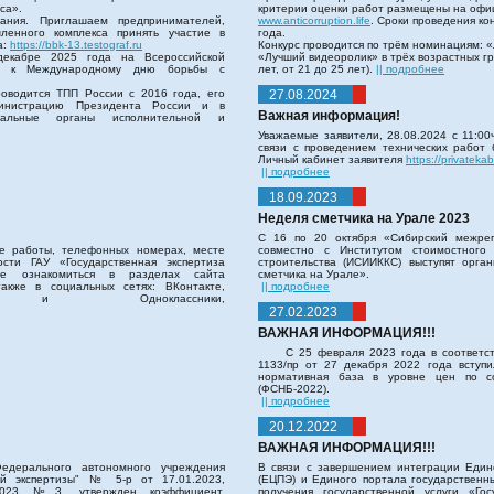
са».
критерии оценки работ размещены на офи
ания. Приглашаем предпринимателей,
www.anticorruption.life
. Сроки проведения кон
ленного комплекса принять участие в
года.
а:
https://bbk-13.testograf.ru
Конкурс проводится по трём номинациям: «
декабре 2025 года на Всероссийской
«Лучший видеоролик» в трёх возрастных гру
ной к Международному дню борьбы с
лет, от 21 до 25 лет).
|| подробнее
одится ТПП России с 2016 года, его
27.08.2024
министрацию Президента России и в
Важная информация!
ральные органы исполнительной и
Уважаемые заявители, 28.08.2024 с 11:00ч
связи с проведением технических работ 
Личный кабинет заявителя
https://privateka
|| подробнее
18.09.2023
Неделя сметчика на Урале 2023
С 16 по 20 октября «Сибирский межре
е работы, телефонных номерах, месте
совместно с Институтом стоимостного
сти ГАУ «Государственная экспертиза
строительства (ИСИИККС) выступят орга
те ознакомиться в разделах сайта
сметчика на Урале».
акже в социальных сетях: ВКонтакте,
|| подробнее
 Одноклассники,
27.02.2023
ВАЖНАЯ ИНФОРМАЦИЯ!!!
С 25 февраля 2023 года в соответс
1133/пр от 27 декабря 2022 года вступ
нормативная база в уровне цен по с
(ФСНБ-2022).
|| подробнее
20.12.2022
ВАЖНАЯ ИНФОРМАЦИЯ!!!
едерального автономного учреждения
В связи с завершением интеграции Еди
ной экспертизы" № 5-р от 17.01.2023,
(ЕЦПЭ) и Единого портала государственны
.2023 №3, утвержден коэффициент,
получения государственной услуги «Гос