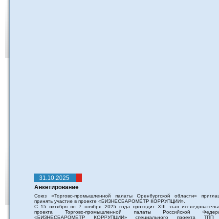
31.10.2025
Анкетирование
Союз «Торгово-промышленной палаты Оренбургской области» пригла
принять участие в проекте «БИЗНЕСБАРОМЕТР КОРРУПЦИИ».
С 15 октября по 7 ноября 2025 года проходит XIII этап исследовательс
проекта Торгово-промышленной палаты Российской Федер
«БИЗНЕСБАРОМЕТР КОРРУПЦИИ» специального проекта ТПП