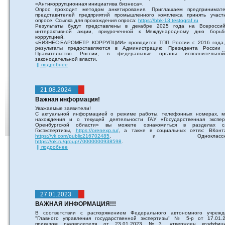
«Антикоррупционная инициатива бизнеса».
Опрос проходит методом анкетирования. Приглашаем предпринимате
представителей предприятий промышленного комплекса принять участ
опросе. Ссылка для прохождения опроса:
https://bbk-13.testograf.ru
Результаты будут представлены в декабре 2025 года на Всероссий
интерактивной акции, приуроченной к Международному дню борь
коррупцией.
«БИЗНЕС-БАРОМЕТР КОРРУПЦИИ» проводится ТПП России с 2016 года,
результаты предоставляются в Администрацию Президента России
Правительство России, в федеральные органы исполнительн
законодательной власти.
|| подробнее
21.08.2024
Важная информация!
Уважаемые заявители!
С актуальной информацией о режиме работы, телефонных номерах, м
нахождения и о текущей деятельности ГАУ «Государственная экспер
Оренбургской области» вы можете ознакомиться в разделах с
Госэкспертизы,
https://orenexp.ru/
, а также в социальных сетях: ВКонта
https://vk.com/public216702485
, и Одноклассник
https://ok.ru/group/70000000938598
.
|| подробнее
27.01.2023
ВАЖНАЯ ИНФОРМАЦИЯ!!!
В соответствии с распоряжением Федерального автономного учрежд
"Главного управления государственной экспертизы" № 5-р от 17.01.2
приказом руководителя от 23.01.2023 №3, утвержден коэффици