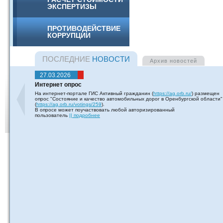
ЭКСПЕРТИЗЫ
ПРОТИВОДЕЙСТВИЕ
КОРРУПЦИИ
ПОСЛЕДНИЕ
НОВОСТИ
Архив
новостей
27.03.2026
Интернет опрос
На интернет-портале ГИС Активный гражданин (
https://ag.orb.ru/
) размещен
опрос "Состояние и качество автомобильных дорог в Оренбургской области"
(
https://ag.orb.ru/votings/259
).
В опросе может поучаствовать любой авторизированный
пользователь
|| подробнее