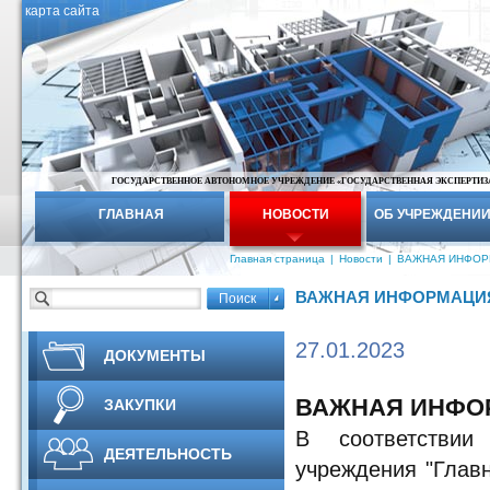
карта сайта
ГОСУДАРСТВЕННОЕ АВТОНОМНОЕ УЧРЕЖДЕНИЕ «ГОСУДАРСТВЕННАЯ ЭКСПЕРТИЗ
ГЛАВНАЯ
НОВОСТИ
ОБ УЧРЕЖДЕНИ
Главная страница
|
Новости
|
ВАЖНАЯ ИНФОРМ
ВАЖНАЯ ИНФОРМАЦИЯ
27.01.2023
ДОКУМЕНТЫ
ВАЖНАЯ ИНФОР
ЗАКУПКИ
В соответствии
ДЕЯТЕЛЬНОСТЬ
учреждения "Главн