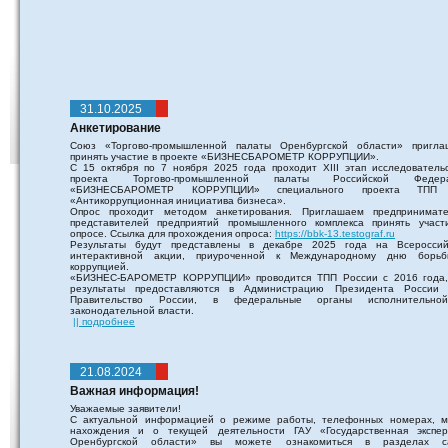
31.10.2025
Анкетирование
Союз «Торгово-промышленной палаты Оренбургской области» пригла
принять участие в проекте «БИЗНЕСБАРОМЕТР КОРРУПЦИИ».
С 15 октября по 7 ноября 2025 года проходит XIII этап исследовательс
проекта Торгово-промышленной палаты Российской Федер
«БИЗНЕСБАРОМЕТР КОРРУПЦИИ» специального проекта ТПП
«Антикоррупционная инициатива бизнеса».
Опрос проходит методом анкетирования. Приглашаем предпринимате
представителей предприятий промышленного комплекса принять участ
опросе. Ссылка для прохождения опроса:
https://bbk-13.testograf.ru
Результаты будут представлены в декабре 2025 года на Всероссий
интерактивной акции, приуроченной к Международному дню борь
коррупцией.
«БИЗНЕС-БАРОМЕТР КОРРУПЦИИ» проводится ТПП России с 2016 года,
результаты предоставляются в Администрацию Президента России
Правительство России, в федеральные органы исполнительн
законодательной власти.
|| подробнее
21.08.2024
Важная информация!
Уважаемые заявители!
С актуальной информацией о режиме работы, телефонных номерах, м
нахождения и о текущей деятельности ГАУ «Государственная экспер
Оренбургской области» вы можете ознакомиться в разделах с