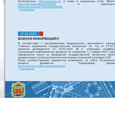
Госэкспертизы,
https://orenexp.ru/
, а также в социальных сетях: ВКонта
https://vk.com/public216702485
, и Одноклассник
https://ok.ru/group/70000000938598
.
|| подробнее
27.01.2023
ВАЖНАЯ ИНФОРМАЦИЯ!!!
В соответствии с распоряжением Федерального автономного учрежд
"Главного управления государственной экспертизы" № 5-р от 17.01.2
приказом руководителя от 23.01.2023 №3, утвержден коэффици
отражающий инфляционные процессы по сравнению с 1 января 2001 года,
определения платы за проведение государственной экспертизы проек
документации и (или) результатов инженерных изысканий в размере 6,92.
Копии соответствующих документов размещены на сайте Госэксперти
разделе Документы – Руководящие докумен
https://orenexp.ru/documents/guidance/
|| подробнее