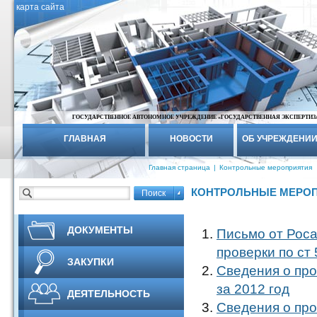
карта сайта
ГОСУДАРСТВЕННОЕ АВТОНОМНОЕ УЧРЕЖДЕНИЕ «ГОСУДАРСТВЕННАЯ ЭКСПЕРТИЗ
ГЛАВНАЯ
НОВОСТИ
ОБ УЧРЕЖДЕНИ
Главная страница
|
Контрольные мероприятия
КОНТРОЛЬНЫЕ МЕРО
ДОКУМЕНТЫ
Письмо от Роса
проверки по ст
ЗАКУПКИ
Сведения о про
за 2012 год
ДЕЯТЕЛЬНОСТЬ
Сведения о про