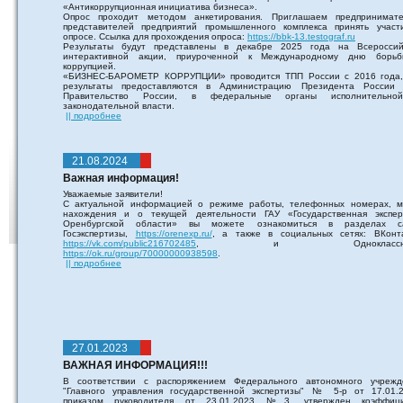
«Антикоррупционная инициатива бизнеса».
Опрос проходит методом анкетирования. Приглашаем предпринимате
представителей предприятий промышленного комплекса принять участ
опросе. Ссылка для прохождения опроса:
https://bbk-13.testograf.ru
Результаты будут представлены в декабре 2025 года на Всероссий
интерактивной акции, приуроченной к Международному дню борь
коррупцией.
«БИЗНЕС-БАРОМЕТР КОРРУПЦИИ» проводится ТПП России с 2016 года,
результаты предоставляются в Администрацию Президента России
Правительство России, в федеральные органы исполнительн
законодательной власти.
|| подробнее
21.08.2024
Важная информация!
Уважаемые заявители!
С актуальной информацией о режиме работы, телефонных номерах, м
нахождения и о текущей деятельности ГАУ «Государственная экспер
Оренбургской области» вы можете ознакомиться в разделах с
Госэкспертизы,
https://orenexp.ru/
, а также в социальных сетях: ВКонта
https://vk.com/public216702485
, и Одноклассник
https://ok.ru/group/70000000938598
.
|| подробнее
27.01.2023
ВАЖНАЯ ИНФОРМАЦИЯ!!!
В соответствии с распоряжением Федерального автономного учрежд
"Главного управления государственной экспертизы" № 5-р от 17.01.2
приказом руководителя от 23.01.2023 №3, утвержден коэффици