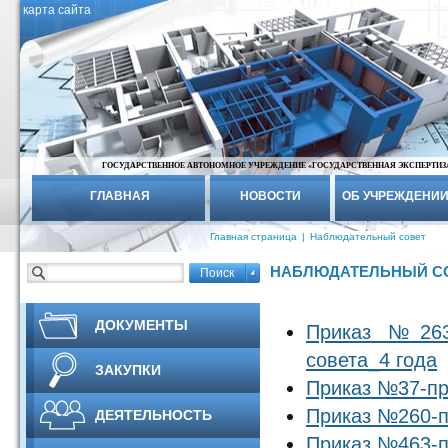
карта сайта
ГОСУДАРСТВЕННОЕ АВТОНОМНОЕ УЧРЕЖДЕНИЕ «ГОСУДАРСТВЕННАЯ ЭКСПЕРТИЗ
ГЛАВНАЯ
НОВОСТИ
ОБ УЧРЕЖДЕНИ
Главная страница
|
Наблюдательный совет
НАБЛЮДАТЕЛЬНЫЙ С
ДОКУМЕНТЫ
Приказ №2630
совета_4 года
ЗАКУПКИ
Приказ №37-пр 
Приказ №260-пр
ДЕЯТЕЛЬНОСТЬ
Приказ №463-пр