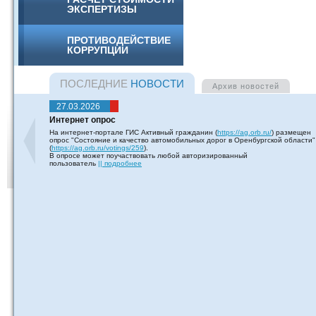
ЭКСПЕРТИЗЫ
ПРОТИВОДЕЙСТВИЕ
КОРРУПЦИИ
ПОСЛЕДНИЕ
НОВОСТИ
Архив
новостей
27.03.2026
Интернет опрос
На интернет-портале ГИС Активный гражданин (
https://ag.orb.ru/
) размещен
опрос "Состояние и качество автомобильных дорог в Оренбургской области"
(
https://ag.orb.ru/votings/259
).
В опросе может поучаствовать любой авторизированный
пользователь
|| подробнее