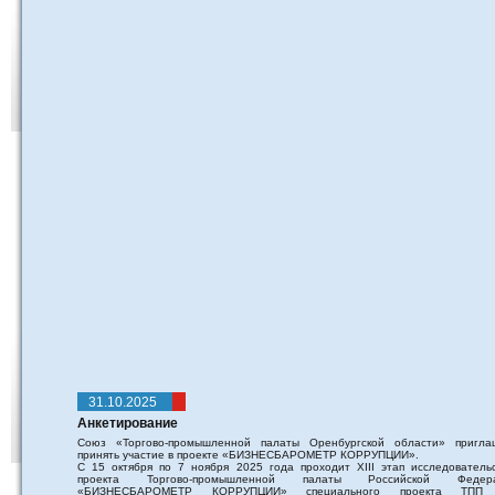
31.10.2025
Анкетирование
Союз «Торгово-промышленной палаты Оренбургской области» пригла
принять участие в проекте «БИЗНЕСБАРОМЕТР КОРРУПЦИИ».
С 15 октября по 7 ноября 2025 года проходит XIII этап исследовательс
проекта Торгово-промышленной палаты Российской Федер
«БИЗНЕСБАРОМЕТР КОРРУПЦИИ» специального проекта ТПП