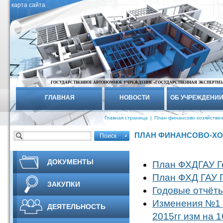
карта сайта
ГОСУДАРСТВЕННОЕ АВТОНОМНОЕ УЧРЕЖДЕНИЕ «ГОСУДАРСТВЕННАЯ ЭКСПЕРТИЗ
ГЛАВНАЯ
НОВОСТИ
ОБ УЧРЕЖДЕНИ
Главная страница
|
План финансово-хозяйстве
ПЛАН ФИНАНСОВО-ХО
ДОКУМЕНТЫ
План ФХДГАУ Го
План ФХД ГАУ Г
ЗАКУПКИ
Годовые отчёты
Изменения №1 П
ДЕЯТЕЛЬНОСТЬ
2015гг изм на 1