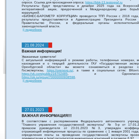
опросе. Ссылка для прохождения опроса:
https://bbk-13.testograf.ru
Результаты будут представлены в декабре 2025 года на Всероссий
интерактивной акции, приуроченной к Международному дню борь
коррупцией.
«БИЗНЕС-БАРОМЕТР КОРРУПЦИИ» проводится ТПП России с 2016 года,
результаты предоставляются в Администрацию Президента России
Правительство России, в федеральные органы исполнительн
законодательной власти.
|| подробнее
21.08.2024
Важная информация!
Уважаемые заявители!
С актуальной информацией о режиме работы, телефонных номерах, м
нахождения и о текущей деятельности ГАУ «Государственная экспер
Оренбургской области» вы можете ознакомиться в разделах с
Госэкспертизы,
https://orenexp.ru/
, а также в социальных сетях: ВКонта
https://vk.com/public216702485
, и Одноклассник
https://ok.ru/group/70000000938598
.
|| подробнее
27.01.2023
ВАЖНАЯ ИНФОРМАЦИЯ!!!
В соответствии с распоряжением Федерального автономного учрежд
"Главного управления государственной экспертизы" № 5-р от 17.01.2
приказом руководителя от 23.01.2023 №3, утвержден коэффици
отражающий инфляционные процессы по сравнению с 1 января 2001 года,
определения платы за проведение государственной экспертизы проек
документации и (или) результатов инженерных изысканий в размере 6,92.