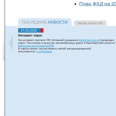
План ФХД на 20
ПОСЛЕДНИЕ
НОВОСТИ
Архив
новостей
27.03.2026
Интернет опрос
На интернет-портале ГИС Активный гражданин (
https://ag.orb.ru/
) размещен
опрос "Состояние и качество автомобильных дорог в Оренбургской области"
(
https://ag.orb.ru/votings/259
).
В опросе может поучаствовать любой авторизированный
пользователь
|| подробнее