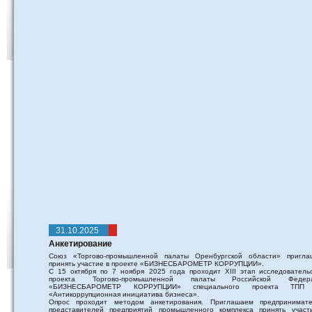
31.10.2025
Анкетирование
Союз «Торгово-промышленной палаты Оренбургской области» пригла
принять участие в проекте «БИЗНЕСБАРОМЕТР КОРРУПЦИИ».
С 15 октября по 7 ноября 2025 года проходит XIII этап исследовательс
проекта Торгово-промышленной палаты Российской Федер
«БИЗНЕСБАРОМЕТР КОРРУПЦИИ» специального проекта ТПП
«Антикоррупционная инициатива бизнеса».
Опрос проходит методом анкетирования. Приглашаем предпринимате
представителей предприятий промышленного комплекса принять участ