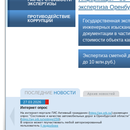
ЭКСПЕРТИЗЫ
экспертиза Оренбу
ПРОТИВОДЕЙСТВИЕ
Государственная эксп
КОРРУПЦИИ
инженерных изыскани
документации в част
стоимости объекта ка
Экспертиза сметной 
до 10 млн.руб.)
ПОСЛЕДНИЕ
НОВОСТИ
Архив
новостей
27.03.2026
Интернет опрос
На интернет-портале ГИС Активный гражданин (
https://ag.orb.ru/
) размещен
опрос "Состояние и качество автомобильных дорог в Оренбургской области"
(
https://ag.orb.ru/votings/259
).
В опросе может поучаствовать любой авторизированный
пользователь
|| подробнее