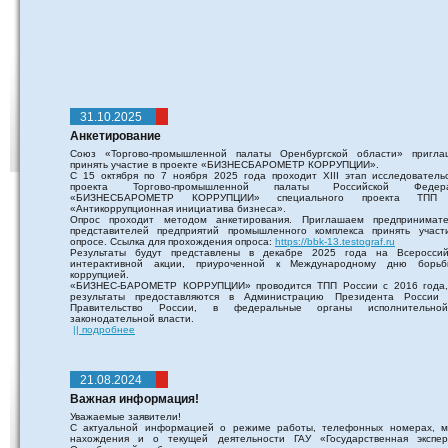
31.10.2025
Анкетирование
Союз «Торгово-промышленной палаты Оренбургской области» пригла
принять участие в проекте «БИЗНЕСБАРОМЕТР КОРРУПЦИИ».
С 15 октября по 7 ноября 2025 года проходит XIII этап исследовательс
проекта Торгово-промышленной палаты Российской Федер
«БИЗНЕСБАРОМЕТР КОРРУПЦИИ» специального проекта ТПП
«Антикоррупционная инициатива бизнеса».
Опрос проходит методом анкетирования. Приглашаем предпринимате
представителей предприятий промышленного комплекса принять участ
опросе. Ссылка для прохождения опроса:
https://bbk-13.testograf.ru
Результаты будут представлены в декабре 2025 года на Всероссий
интерактивной акции, приуроченной к Международному дню борь
коррупцией.
«БИЗНЕС-БАРОМЕТР КОРРУПЦИИ» проводится ТПП России с 2016 года,
результаты предоставляются в Администрацию Президента России
Правительство России, в федеральные органы исполнительн
законодательной власти.
|| подробнее
21.08.2024
Важная информация!
Уважаемые заявители!
С актуальной информацией о режиме работы, телефонных номерах, м
нахождения и о текущей деятельности ГАУ «Государственная экспер