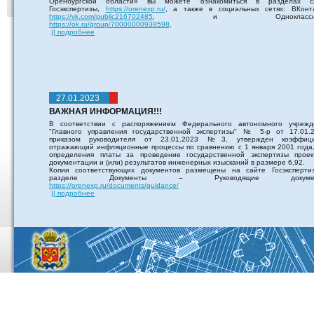
Оренбургской области» вы можете ознакомиться в разделах с
Госэкспертизы,
https://orenexp.ru/
, а также в социальных сетях: ВКонта
https://vk.com/public216702485
, и Одноклассник
https://ok.ru/group/70000000938598
.
|| подробнее
27.01.2023
ВАЖНАЯ ИНФОРМАЦИЯ!!!
В соответствии с распоряжением Федерального автономного учрежд
"Главного управления государственной экспертизы" № 5-р от 17.01.2
приказом руководителя от 23.01.2023 №3, утвержден коэффици
отражающий инфляционные процессы по сравнению с 1 января 2001 года,
определения платы за проведение государственной экспертизы проек
документации и (или) результатов инженерных изысканий в размере 6,92.
Копии соответствующих документов размещены на сайте Госэксперти
разделе Документы – Руководящие докумен
https://orenexp.ru/documents/guidance/
|| подробнее