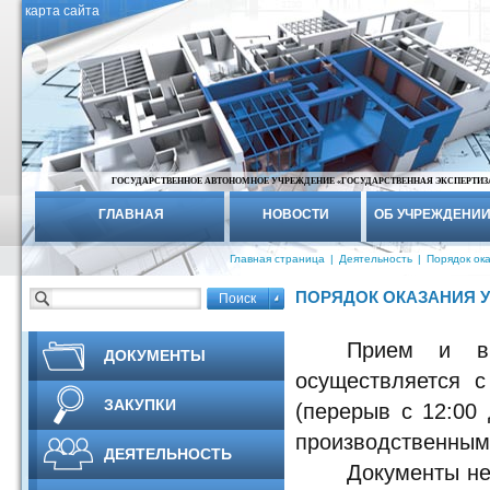
карта сайта
ГОСУДАРСТВЕННОЕ АВТОНОМНОЕ УЧРЕЖДЕНИЕ «ГОСУДАРСТВЕННАЯ ЭКСПЕРТИЗ
ГЛАВНАЯ
НОВОСТИ
ОБ УЧРЕЖДЕНИ
Главная страница
|
Деятельность
|
Порядок ока
ПОРЯДОК ОКАЗАНИЯ 
Прием и вы
ДОКУМЕНТЫ
осуществляется с
ЗАКУПКИ
(перерыв с 12:00 
производственными
ДЕЯТЕЛЬНОСТЬ
Документы не