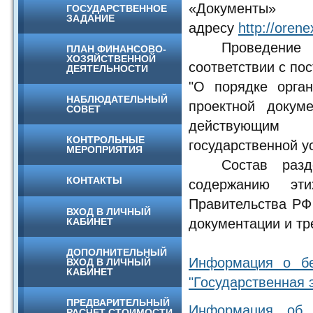
«Докумен
ГОСУДАРСТВЕННОЕ
ЗАДАНИЕ
адресу
http://orene
Проведение 
ПЛАН ФИНАНСОВО-
ХОЗЯЙСТВЕННОЙ
соответствии с по
ДЕЯТЕЛЬНОСТИ
"О порядке орган
НАБЛЮДАТЕЛЬНЫЙ
проектной докум
СОВЕТ
действующим 
КОНТРОЛЬНЫЕ
государственной у
МЕРОПРИЯТИЯ
Состав раз
КОНТАКТЫ
содержанию эти
Правительства РФ 
ВХОД В ЛИЧНЫЙ
КАБИНЕТ
документации и тр
ДОПОЛНИТЕЛЬНЫЙ
Информация о бе
ВХОД В ЛИЧНЫЙ
КАБИНЕТ
"Государственная 
ПРЕДВАРИТЕЛЬНЫЙ
Информация об 
РАСЧЕТ СТОИМОСТИ