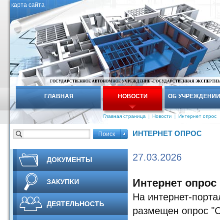
карта сайта
ГОСУДАРСТВЕННОЕ АВТОНОМНОЕ УЧРЕЖДЕНИЕ «ГОСУДАРСТВЕННАЯ ЭКСПЕРТИЗ
ГЛАВНАЯ
НОВОСТИ
ОБ УЧРЕЖДЕНИ
Главная страница
|
Новости
|
Интернет опрос
ИНТЕРНЕТ ОПРОС
27.03.2026
ДОКУМЕНТЫ
Интернет опрос
ЗАКУПКИ
На интернет-порта
ДЕЯТЕЛЬНОСТЬ
размещен опрос "С