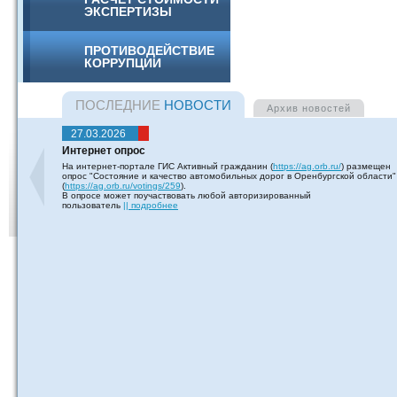
ЭКСПЕРТИЗЫ
ПРОТИВОДЕЙСТВИЕ
КОРРУПЦИИ
ПОСЛЕДНИЕ
НОВОСТИ
Архив
новостей
27.03.2026
Интернет опрос
На интернет-портале ГИС Активный гражданин (
https://ag.orb.ru/
) размещен
опрос "Состояние и качество автомобильных дорог в Оренбургской области"
(
https://ag.orb.ru/votings/259
).
В опросе может поучаствовать любой авторизированный
пользователь
|| подробнее