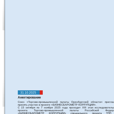
31.10.2025
Анкетирование
Союз «Торгово-промышленной палаты Оренбургской области» пригла
принять участие в проекте «БИЗНЕСБАРОМЕТР КОРРУПЦИИ».
С 15 октября по 7 ноября 2025 года проходит XIII этап исследовательс
проекта Торгово-промышленной палаты Российской Федер
«БИЗНЕСБАРОМЕТР КОРРУПЦИИ» специального проекта ТПП