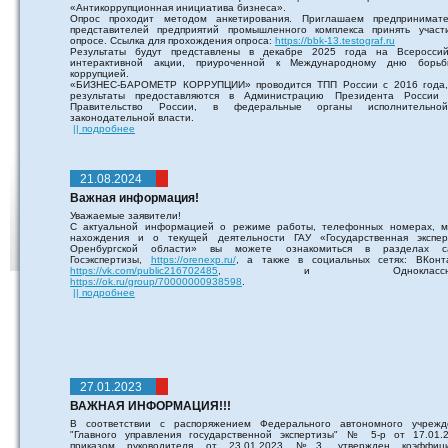
«Антикоррупционная инициатива бизнеса».
Опрос проходит методом анкетирования. Приглашаем предпринимате
представителей предприятий промышленного комплекса принять участ
опросе. Ссылка для прохождения опроса:
https://bbk-13.testograf.ru
Результаты будут представлены в декабре 2025 года на Всероссий
интерактивной акции, приуроченной к Международному дню борь
коррупцией.
«БИЗНЕС-БАРОМЕТР КОРРУПЦИИ» проводится ТПП России с 2016 года,
результаты предоставляются в Администрацию Президента России
Правительство России, в федеральные органы исполнительн
законодательной власти.
|| подробнее
21.08.2024
Важная информация!
Уважаемые заявители!
С актуальной информацией о режиме работы, телефонных номерах, м
нахождения и о текущей деятельности ГАУ «Государственная экспер
Оренбургской области» вы можете ознакомиться в разделах с
Госэкспертизы,
https://orenexp.ru/
, а также в социальных сетях: ВКонта
https://vk.com/public216702485
, и Одноклассник
https://ok.ru/group/70000000938598
.
|| подробнее
27.01.2023
ВАЖНАЯ ИНФОРМАЦИЯ!!!
В соответствии с распоряжением Федерального автономного учрежд
"Главного управления государственной экспертизы" № 5-р от 17.01.2
приказом руководителя от 23.01.2023 №3, утвержден коэффици