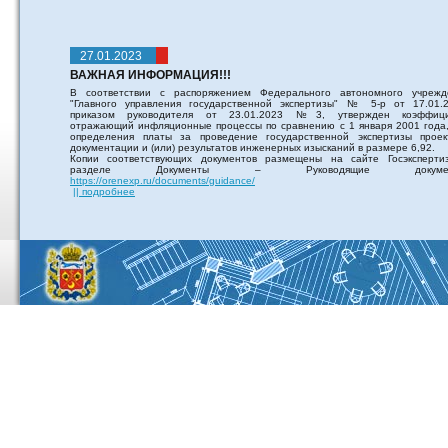
27.01.2023
ВАЖНАЯ ИНФОРМАЦИЯ!!!
В соответствии с распоряжением Федерального автономного учрежд
"Главного управления государственной экспертизы" № 5-р от 17.01.2
приказом руководителя от 23.01.2023 №3, утвержден коэффици
отражающий инфляционные процессы по сравнению с 1 января 2001 года,
определения платы за проведение государственной экспертизы проек
документации и (или) результатов инженерных изысканий в размере 6,92.
Копии соответствующих документов размещены на сайте Госэксперти
разделе Документы – Руководящие докумен
https://orenexp.ru/documents/guidance/
|| подробнее