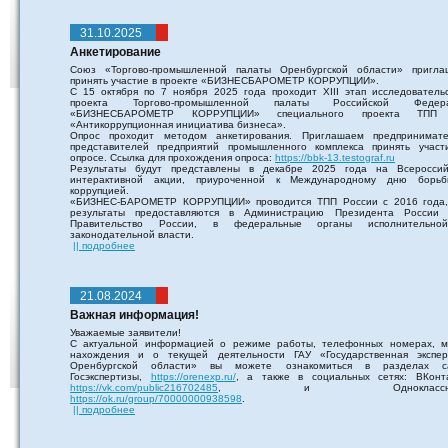
31.10.2025
Анкетирование
Союз «Торгово-промышленной палаты Оренбургской области» пригла
принять участие в проекте «БИЗНЕСБАРОМЕТР КОРРУПЦИИ».
С 15 октября по 7 ноября 2025 года проходит XIII этап исследовательс
проекта Торгово-промышленной палаты Российской Федер
«БИЗНЕСБАРОМЕТР КОРРУПЦИИ» специального проекта ТПП
«Антикоррупционная инициатива бизнеса».
Опрос проходит методом анкетирования. Приглашаем предпринимате
представителей предприятий промышленного комплекса принять участ
опросе. Ссылка для прохождения опроса:
https://bbk-13.testograf.ru
Результаты будут представлены в декабре 2025 года на Всероссий
интерактивной акции, приуроченной к Международному дню борь
коррупцией.
«БИЗНЕС-БАРОМЕТР КОРРУПЦИИ» проводится ТПП России с 2016 года,
результаты предоставляются в Администрацию Президента России
Правительство России, в федеральные органы исполнительн
законодательной власти.
|| подробнее
21.08.2024
Важная информация!
Уважаемые заявители!
С актуальной информацией о режиме работы, телефонных номерах, м
нахождения и о текущей деятельности ГАУ «Государственная экспер
Оренбургской области» вы можете ознакомиться в разделах с
Госэкспертизы,
https://orenexp.ru/
, а также в социальных сетях: ВКонта
https://vk.com/public216702485
, и Одноклассник
https://ok.ru/group/70000000938598
.
|| подробнее