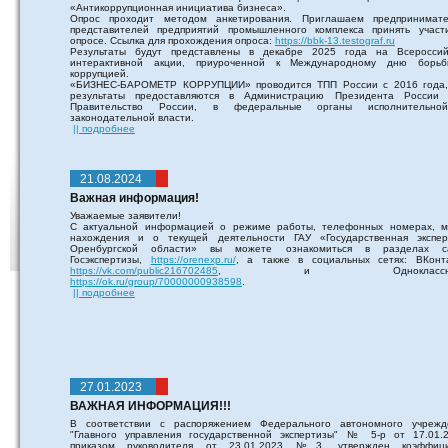
«Антикоррупционная инициатива бизнеса».
Опрос проходит методом анкетирования. Приглашаем предпринимате
представителей предприятий промышленного комплекса принять участ
опросе. Ссылка для прохождения опроса:
https://bbk-13.testograf.ru
Результаты будут представлены в декабре 2025 года на Всероссий
интерактивной акции, приуроченной к Международному дню борь
коррупцией.
«БИЗНЕС-БАРОМЕТР КОРРУПЦИИ» проводится ТПП России с 2016 года,
результаты предоставляются в Администрацию Президента России
Правительство России, в федеральные органы исполнительн
законодательной власти.
|| подробнее
21.08.2024
Важная информация!
Уважаемые заявители!
С актуальной информацией о режиме работы, телефонных номерах, м
нахождения и о текущей деятельности ГАУ «Государственная экспер
Оренбургской области» вы можете ознакомиться в разделах с
Госэкспертизы,
https://orenexp.ru/
, а также в социальных сетях: ВКонта
https://vk.com/public216702485
, и Одноклассник
https://ok.ru/group/70000000938598
.
|| подробнее
27.01.2023
ВАЖНАЯ ИНФОРМАЦИЯ!!!
В соответствии с распоряжением Федерального автономного учрежд
"Главного управления государственной экспертизы" № 5-р от 17.01.2
приказом руководителя от 23.01.2023 №3, утвержден коэффици