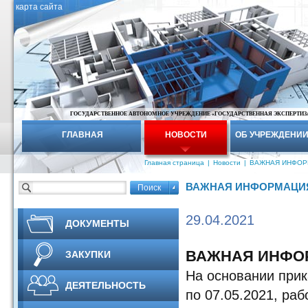
карта сайта
ГОСУДАРСТВЕННОЕ АВТОНОМНОЕ УЧРЕЖДЕНИЕ «ГОСУДАРСТВЕННАЯ ЭКСПЕРТИЗ
ГЛАВНАЯ
НОВОСТИ
ОБ УЧРЕЖДЕНИ
Главная страница
|
Новости
|
ВАЖНАЯ ИНФОРМ
ВАЖНАЯ ИНФОРМАЦИЯ
29.04.2021
ДОКУМЕНТЫ
ВАЖНАЯ ИНФОР
ЗАКУПКИ
На основании прик
ДЕЯТЕЛЬНОСТЬ
по 07.05.2021, ра