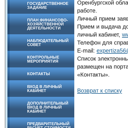
Оренбургской обла
ГОСУДАРСТВЕННОЕ
ЗАДАНИЕ
работе.
Личный прием заяв
ПЛАН ФИНАНСОВО-
ХОЗЯЙСТВЕННОЙ
Прием и выдача до
ДЕЯТЕЛЬНОСТИ
личный кабинет,
ww
НАБЛЮДАТЕЛЬНЫЙ
Телефон для справ
СОВЕТ
E-mail:
expertiza56@
КОНТРОЛЬНЫЕ
Список электронны
МЕРОПРИЯТИЯ
размещен на порт
КОНТАКТЫ
«Контакты».
ВХОД В ЛИЧНЫЙ
Возврат к списку
КАБИНЕТ
ДОПОЛНИТЕЛЬНЫЙ
ВХОД В ЛИЧНЫЙ
КАБИНЕТ
ПРЕДВАРИТЕЛЬНЫЙ
РАСЧЕТ СТОИМОСТИ