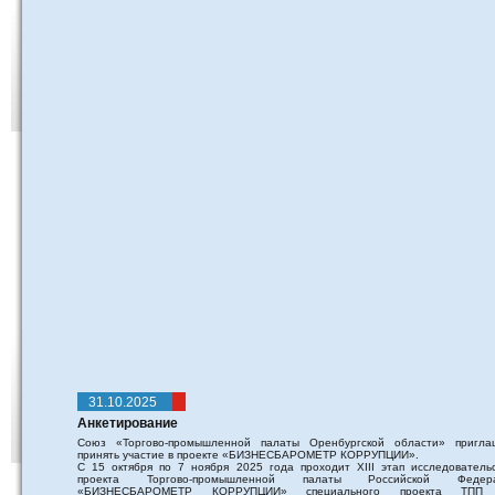
31.10.2025
Анкетирование
Союз «Торгово-промышленной палаты Оренбургской области» пригла
принять участие в проекте «БИЗНЕСБАРОМЕТР КОРРУПЦИИ».
С 15 октября по 7 ноября 2025 года проходит XIII этап исследовательс
проекта Торгово-промышленной палаты Российской Федер
«БИЗНЕСБАРОМЕТР КОРРУПЦИИ» специального проекта ТПП