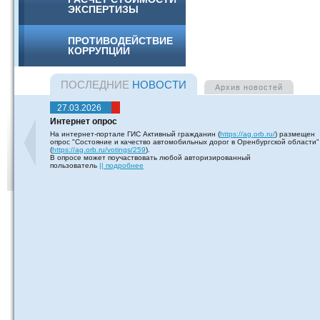
ЭКСПЕРТИЗЫ
ПРОТИВОДЕЙСТВИЕ
КОРРУПЦИИ
ПОСЛЕДНИЕ
НОВОСТИ
Архив
новостей
27.03.2026
Интернет опрос
На интернет-портале ГИС Активный гражданин (
https://ag.orb.ru/
) размещен
опрос "Состояние и качество автомобильных дорог в Оренбургской области"
(
https://ag.orb.ru/votings/259
).
В опросе может поучаствовать любой авторизированный
пользователь
|| подробнее