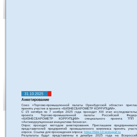
31.10.2025
Анкетирование
Союз «Торгово-промышленной палаты Оренбургской области» пригла
принять участие в проекте «БИЗНЕСБАРОМЕТР КОРРУПЦИИ».
С 15 октября по 7 ноября 2025 года проходит XIII этап исследовательс
проекта Торгово-промышленной палаты Российской Федер
«БИЗНЕСБАРОМЕТР КОРРУПЦИИ» специального проекта ТПП
«Антикоррупционная инициатива бизнеса».
Опрос проходит методом анкетирования. Приглашаем предпринимате
представителей предприятий промышленного комплекса принять участ
опросе. Ссылка для прохождения опроса:
https://bbk-13.testograf.ru
Результаты будут представлены в декабре 2025 года на Всероссий