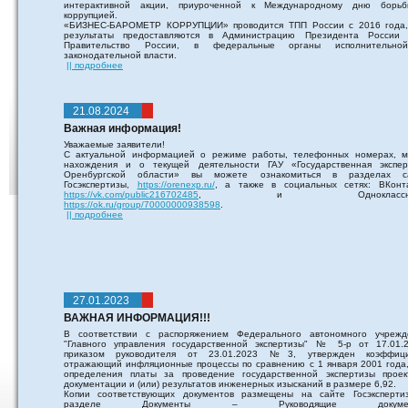
интерактивной акции, приуроченной к Международному дню борь
коррупцией.
«БИЗНЕС-БАРОМЕТР КОРРУПЦИИ» проводится ТПП России с 2016 года,
результаты предоставляются в Администрацию Президента России
Правительство России, в федеральные органы исполнительн
законодательной власти.
|| подробнее
21.08.2024
Важная информация!
Уважаемые заявители!
С актуальной информацией о режиме работы, телефонных номерах, м
нахождения и о текущей деятельности ГАУ «Государственная экспер
Оренбургской области» вы можете ознакомиться в разделах с
Госэкспертизы,
https://orenexp.ru/
, а также в социальных сетях: ВКонта
https://vk.com/public216702485
, и Одноклассник
https://ok.ru/group/70000000938598
.
|| подробнее
27.01.2023
ВАЖНАЯ ИНФОРМАЦИЯ!!!
В соответствии с распоряжением Федерального автономного учрежд
"Главного управления государственной экспертизы" № 5-р от 17.01.2
приказом руководителя от 23.01.2023 №3, утвержден коэффици
отражающий инфляционные процессы по сравнению с 1 января 2001 года,
определения платы за проведение государственной экспертизы проек
документации и (или) результатов инженерных изысканий в размере 6,92.
Копии соответствующих документов размещены на сайте Госэксперти
разделе Документы – Руководящие докумен