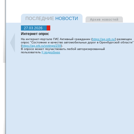
ПОСЛЕДНИЕ
НОВОСТИ
Архив
новостей
27.03.2026
Интернет опрос
На интернет-портале ГИС Активный гражданин (
https://ag.orb.ru/
) размещен
опрос "Состояние и качество автомобильных дорог в Оренбургской области"
(
https://ag.orb.ru/votings/259
).
В опросе может поучаствовать любой авторизированный
пользователь
|| подробнее