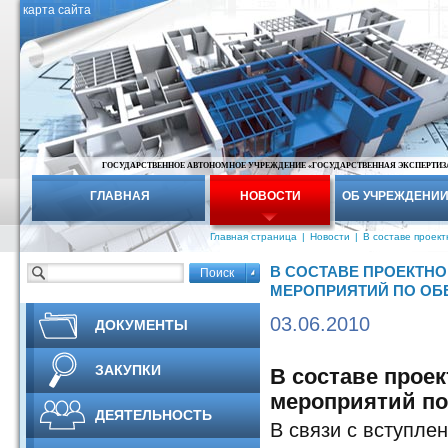
карта сайта
ГОСУДАРСТВЕННОЕ АВТОНОМНОЕ УЧРЕЖДЕНИЕ «ГОСУДАРСТВЕННАЯ ЭКСПЕРТИЗ
ГЛАВНАЯ
НОВОСТИ
ОБ УЧРЕЖДЕНИ
Главная страница
|
Новости
|
В составе проек
В СОСТАВЕ ПРОЕКТН
МЕРОПРИЯТИЙ ПО ОБ
03.06.2010
ДОКУМЕНТЫ
ЗАКУПКИ
В составе прое
мероприятий по
ДЕЯТЕЛЬНОСТЬ
В связи с вступле