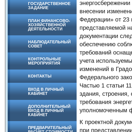
энергосбережении 
ГОСУДАРСТВЕННОЕ
ЗАДАНИЕ
внесении изменени
Федерации» от 23 
ПЛАН ФИНАНСОВО-
ХОЗЯЙСТВЕННОЙ
представляемой на
ДЕЯТЕЛЬНОСТИ
документации след
НАБЛЮДАТЕЛЬНЫЙ
обеспечению собл
СОВЕТ
требований оснаще
КОНТРОЛЬНЫЕ
учета используемы
МЕРОПРИЯТИЯ
изменений в Град
КОНТАКТЫ
Федерального зако
Частью 1 статьи 1
ВХОД В ЛИЧНЫЙ
здания, строения,
КАБИНЕТ
требования энерг
ДОПОЛНИТЕЛЬНЫЙ
уполномоченным ф
ВХОД В ЛИЧНЫЙ
КАБИНЕТ
К проектной докум
ПРЕДВАРИТЕЛЬНЫЙ
при представлении
РАСЧЕТ СТОИМОСТИ