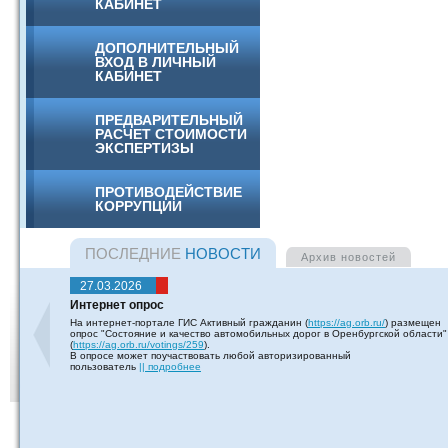
КАБИНЕТ
ДОПОЛНИТЕЛЬНЫЙ
ВХОД В ЛИЧНЫЙ
КАБИНЕТ
ПРЕДВАРИТЕЛЬНЫЙ
РАСЧЕТ СТОИМОСТИ
ЭКСПЕРТИЗЫ
ПРОТИВОДЕЙСТВИЕ
КОРРУПЦИИ
ПОСЛЕДНИЕ
НОВОСТИ
Архив
новостей
27.03.2026
Интернет опрос
На интернет-портале ГИС Активный гражданин (
https://ag.orb.ru/
) размещен
опрос "Состояние и качество автомобильных дорог в Оренбургской области"
(
https://ag.orb.ru/votings/259
).
В опросе может поучаствовать любой авторизированный
пользователь
|| подробнее