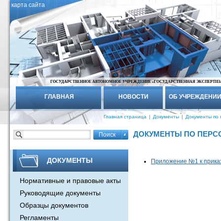
карта сайта
ГОСУДАРСТВЕННОЕ АВТОНОМНОЕ УЧРЕЖДЕНИЕ «ГОСУДАРСТВЕННАЯ ЭКСПЕРТИЗ
ГЛАВНАЯ
НОВОСТИ
ОБ УЧРЕЖДЕНИ
Главная страница
|
Документы
|
Документы по
ДОКУМЕНТЫ ПО ПЕР
ДОКУМЕНТЫ
Приложение №1 к прика
Нормативные и правовые акты
Руководящие документы
Образцы документов
Регламенты