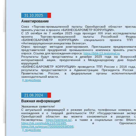
31.10.2025
Анкетирование
Союз «Торгово-промышленной палаты Оренбургской области» пригла
принять участие в проекте «БИЗНЕСБАРОМЕТР КОРРУПЦИИ».
С 15 октября по 7 ноября 2025 года проходит XIII этап исследовательс
проекта Торгово-промышленной палаты Российской Федер
«БИЗНЕСБАРОМЕТР КОРРУПЦИИ» специального проекта ТПП
«Антикоррупционная инициатива бизнеса».
Опрос проходит методом анкетирования. Приглашаем предпринимате
представителей предприятий промышленного комплекса принять участ
опросе. Ссылка для прохождения опроса:
https://bbk-13.testograf.ru
Результаты будут представлены в декабре 2025 года на Всероссий
интерактивной акции, приуроченной к Международному дню борь
коррупцией.
«БИЗНЕС-БАРОМЕТР КОРРУПЦИИ» проводится ТПП России с 2016 года,
результаты предоставляются в Администрацию Президента России
Правительство России, в федеральные органы исполнительн
законодательной власти.
|| подробнее
21.08.2024
Важная информация!
Уважаемые заявители!
С актуальной информацией о режиме работы, телефонных номерах, м
нахождения и о текущей деятельности ГАУ «Государственная экспер
Оренбургской области» вы можете ознакомиться в разделах с
Госэкспертизы,
https://orenexp.ru/
, а также в социальных сетях: ВКонта
https://vk.com/public216702485
, и Одноклассник
https://ok.ru/group/70000000938598
.
|| подробнее