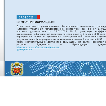
27.01.2023
ВАЖНАЯ ИНФОРМАЦИЯ!!!
В соответствии с распоряжением Федерального автономного учрежд
"Главного управления государственной экспертизы" № 5-р от 17.01.2
приказом руководителя от 23.01.2023 №3, утвержден коэффици
отражающий инфляционные процессы по сравнению с 1 января 2001 года,
определения платы за проведение государственной экспертизы проек
документации и (или) результатов инженерных изысканий в размере 6,92.
Копии соответствующих документов размещены на сайте Госэксперти
разделе Документы – Руководящие докумен
https://orenexp.ru/documents/guidance/
|| подробнее