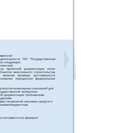
явители!
деятельности ГАУ "Государственная
аем следующее.
номочия):
изы проектной документации и/или
бъектов капитального строительства
 включая проверку достоверности
сновании переданных федеральных
зультатов инженерных изысканий для
ударственной экспертизе;
ной документации требованиям
аданиям;
едмет возможной экономии средств и
етным/внебюджетным
ассчитывается по формуле: