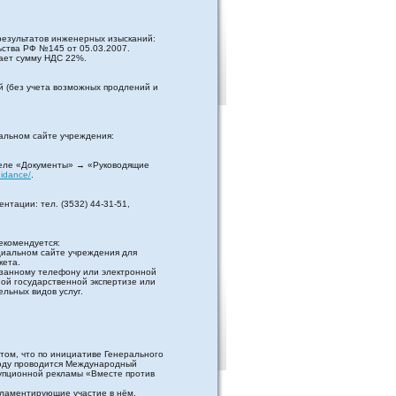
результатов инженерных изысканий:
ства РФ №145 от 05.03.2007.
чает сумму НДС 22%.
й (без учета возможных продлений и
альном сайте учреждения:
еле «Документы» → «Руководящие
uidance/
.
нтации: тел. (3532) 44-31-51,
екомендуется:
циальном сайте учреждения для
кета.
казанному телефону или электронной
ной государственной экспертизе или
льных видов услуг.
том, что по инициативе Генерального
году проводится Международный
упционной рекламы «Вместе против
гламентирующие участие в нём,