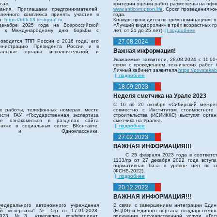
са».
критерии оценки работ размещены на офи
ания. Приглашаем предпринимателей,
www.anticorruption.life
. Сроки проведения кон
ленного комплекса принять участие в
года.
а:
https://bbk-13.testograf.ru
Конкурс проводится по трём номинациям: «
декабре 2025 года на Всероссийской
«Лучший видеоролик» в трёх возрастных гру
ной к Международному дню борьбы с
лет, от 21 до 25 лет).
|| подробнее
одится ТПП России с 2016 года, его
27.08.2024
министрацию Президента России и в
Важная информация!
ральные органы исполнительной и
Уважаемые заявители, 28.08.2024 с 11:00ч
связи с проведением технических работ 
Личный кабинет заявителя
https://privateka
|| подробнее
18.09.2023
Неделя сметчика на Урале 2023
С 16 по 20 октября «Сибирский межре
е работы, телефонных номерах, месте
совместно с Институтом стоимостного
сти ГАУ «Государственная экспертиза
строительства (ИСИИККС) выступят орга
те ознакомиться в разделах сайта
сметчика на Урале».
акже в социальных сетях: ВКонтакте,
|| подробнее
 Одноклассники,
27.02.2023
ВАЖНАЯ ИНФОРМАЦИЯ!!!
С 25 февраля 2023 года в соответс
1133/пр от 27 декабря 2022 года вступ
нормативная база в уровне цен по с
(ФСНБ-2022).
|| подробнее
20.12.2022
ВАЖНАЯ ИНФОРМАЦИЯ!!!
едерального автономного учреждения
В связи с завершением интеграции Еди
ной экспертизы" № 5-р от 17.01.2023,
(ЕЦПЭ) и Единого портала государственны
.2023 №3, утвержден коэффициент,
получения государственной услуги «Гос