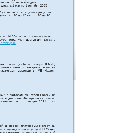
циальном сайте конкурса
курса: с 1 мая по 1 октября 2025
Лучший плакат», «Лучший рисунок»,
ппах (от 10 до 15 лет, от 16 до 20
. по 14:00ч. по местному времени, в
будет ограничен доступ для входа в
b.orenexp.ru
.
гиональный учебный центр» (СМУЦ)
 инжиниринга и контроля качества
низаторами мероприятия VIII«Неделя
твии с приказом Минстроя России №
ила в действие Федеральная сметно
остоянию на 1 января 2022 года
ной цифровой платформы экспертизы
х и муниципальных услуг (ЕПГУ) для
ударственная экспертиза проектной