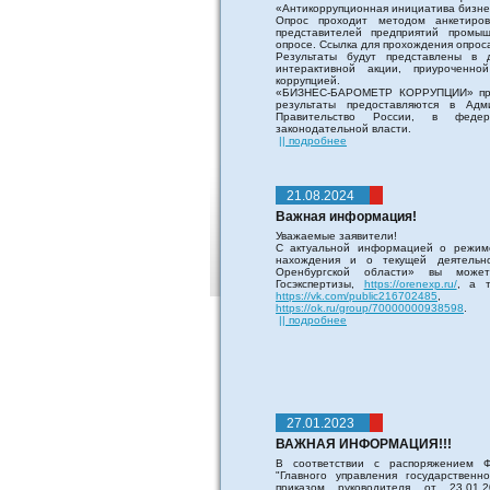
«Антикоррупционная инициатива бизне
Опрос проходит методом анкетиров
представителей предприятий промыш
опросе. Ссылка для прохождения опрос
Результаты будут представлены в 
интерактивной акции, приурочен
коррупцией.
«БИЗНЕС-БАРОМЕТР КОРРУПЦИИ» пров
результаты предоставляются в Ад
Правительство России, в феде
законодательной власти.
|| подробнее
21.08.2024
Важная информация!
Уважаемые заявители!
С актуальной информацией о режим
нахождения и о текущей деятельно
Оренбургской области» вы може
Госэкспертизы,
https://orenexp.ru/
, а т
https://vk.com/public216702485
, и
https://ok.ru/group/70000000938598
.
|| подробнее
27.01.2023
ВАЖНАЯ ИНФОРМАЦИЯ!!!
В соответствии с распоряжением Ф
"Главного управления государствен
приказом руководителя от 23.01