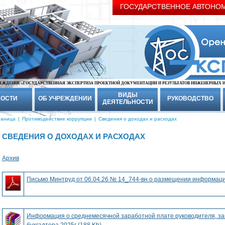
ГОСУДАРСТВЕННОЕ АВТОНО
ЕЖДЕНИЕ «ГОСУДАРСТВЕННАЯ ЭКСПЕРТИЗА ПРОЕКТНОЙ ДОКУМЕНТАЦИИ И РЕЗУЛЬТАТОВ ИНЖЕНЕРНЫХ 
ВИДЫ
ОСТИ
ОБ УЧРЕЖДЕНИИ
РУКОВОДСТВО
ДЕЯТЕЛЬНОСТИ
раница
|
Противодействие коррупции
|
Сведения о доходах и расходах
СВЕДЕНИЯ О ДОХОДАХ И РАСХОДАХ
Архив
Письмо Минтруд от 06.04.26 № 14_744-вн о размещении информации
Информация о среднемесячной заработной плате руководителя, зам