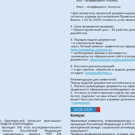
Коб – коэффициент объема,
Кпол – коэффициент полноты.
• Для экспертизы проектной документации/
согласно нормам постановления Правитель
Важно: с 01.01.2026 стоимость услуг вклю
4. Срок проведения проверки:
• Ориентировочный срок – 30 рабочих дне
доработок).
5. Порядок подачи документов:
• в электронном виде:
через Личный кабинет заявителя на офици
https://privatekab.orenexp.ru/
;
• необходимые формы и регламенты:
размещены на официальном сайте в разд
документы»:
https://orenexp.ru/documents/g
6. Контакты для консультаций:
• отдел приема, обработки и выдачи докуме
эл.адрес:
expertiza56@list.ru
.
Рекомендации для заявителей:
Перед подачей документов настоятельно р
1. Изучить руководящие документы на офи
правильного оформления необходимого па
2. Уточнить в ответственном отделе (по у
почте), подлежит ли ваш объект обязатель
может быть рассмотрен в рамках дополните
|| подробнее
16.05.2025
Конкурс
ы Оренбургской области» приглашает
Уважаемые заявители, информируем вас о 
БАРОМЕТР КОРРУПЦИИ».
прокурора Российской Федерации в 2025 
проходит XIII этап исследовательского
молодёжный конкурс социальной антикорр
й палаты Российской Федерации
коррупции!».
 специального проекта ТПП РФ
Правила проведения конкурса, условия, ре