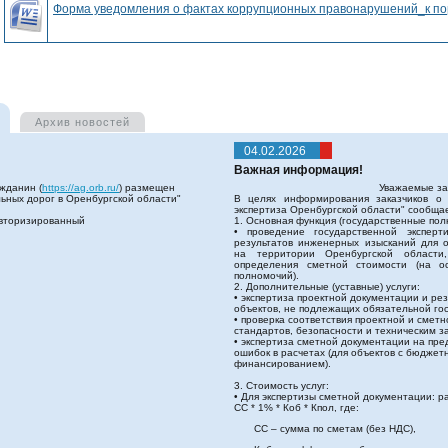
Форма уведомления о фактах коррупционных правонарушений_к пор
Архив
новостей
04.02.2026
Важная информация!
жданин (
https://ag.orb.ru/
) размещен
Уважаемые за
льных дорог в Оренбургской области"
В целях информирования заказчиков о 
экспертиза Оренбургской области" сообщ
авторизированный
1. Основная функция (государственные пол
• проведение государственной эксперт
результатов инженерных изысканий для о
на территории Оренбургской области,
определения сметной стоимости (на о
полномочий).
2. Дополнительные (уставные) услуги:
• экспертиза проектной документации и ре
объектов, не подлежащих обязательной гос
• проверка соответствия проектной и смет
стандартов, безопасности и техническим з
• экспертиза сметной документации на пр
ошибок в расчетах (для объектов с бюдж
финансированием).
3. Стоимость услуг:
• Для экспертизы сметной документации: р
СС * 1% * Коб * Кпол, где:
СС – сумма по сметам (без НДС),