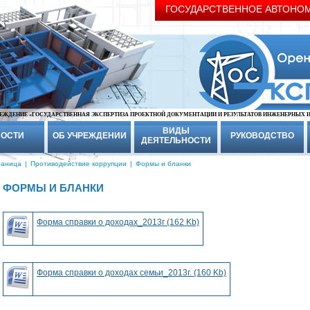
ГОСУДАРСТВЕННОЕ АВТОНО
ЕЖДЕНИЕ «ГОСУДАРСТВЕННАЯ ЭКСПЕРТИЗА ПРОЕКТНОЙ ДОКУМЕНТАЦИИ И РЕЗУЛЬТАТОВ ИНЖЕНЕРНЫХ 
ВИДЫ
ОСТИ
ОБ УЧРЕЖДЕНИИ
РУКОВОДСТВО
ДЕЯТЕЛЬНОСТИ
раница
|
Противодействие коррупции
|
Формы и бланки
ФОРМЫ И БЛАНКИ
Форма справки о доходах_2013г (162 Kb)
Форма справки о доходах семьи_2013г. (160 Kb)