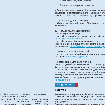
Коб – коэффициент объема,
Кпол – коэффициент полноты.
• Для экспертизы проектной документации/
согласно нормам постановления Правитель
Важно: с 01.01.2026 стоимость услуг вклю
4. Срок проведения проверки:
• Ориентировочный срок – 30 рабочих дне
доработок).
5. Порядок подачи документов:
• в электронном виде:
через Личный кабинет заявителя на офици
https://privatekab.orenexp.ru/
;
• необходимые формы и регламенты:
размещены на официальном сайте в разд
документы»:
https://orenexp.ru/documents/g
6. Контакты для консультаций:
• отдел приема, обработки и выдачи докуме
эл.адрес:
expertiza56@list.ru
.
Рекомендации для заявителей:
Перед подачей документов настоятельно р
1. Изучить руководящие документы на офи
правильного оформления необходимого па
2. Уточнить в ответственном отделе (по у
почте), подлежит ли ваш объект обязатель
может быть рассмотрен в рамках дополните
|| подробнее
16.05.2025
Конкурс
ы Оренбургской области» приглашает
Уважаемые заявители, информируем вас о 
БАРОМЕТР КОРРУПЦИИ».
прокурора Российской Федерации в 2025 
проходит XIII этап исследовательского
молодёжный конкурс социальной антикорр
й палаты Российской Федерации
коррупции!».
 специального проекта ТПП РФ
Правила проведения конкурса, условия, ре