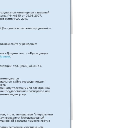
результатов инженерных изысканий:
ства РФ №145 от 05.03.2007.
чает сумму НДС 22%.
й (без учета возможных продлений и
альном сайте учреждения:
еле «Документы» → «Руководящие
uidance/
.
нтации: тел. (3532) 44-31-51,
екомендуется:
циальном сайте учреждения для
кета.
казанному телефону или электронной
ной государственной экспертизе или
льных видов услуг.
том, что по инициативе Генерального
году проводится Международный
упционной рекламы «Вместе против
гламентирующие участие в нём,