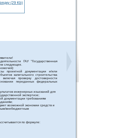
ядку (29 Kb)
явители!
деятельности ГАУ "Государственная
аем следующее.
номочия):
изы проектной документации и/или
бъектов капитального строительства
 включая проверку достоверности
сновании переданных федеральных
зультатов инженерных изысканий для
ударственной экспертизе;
ной документации требованиям
аданиям;
едмет возможной экономии средств и
етным/внебюджетным
ассчитывается по формуле: