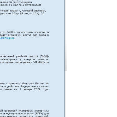
циальном сайте конкурса
курса: с 1 мая по 1 октября 2025
Лучший плакат», «Лучший рисунок»,
ппах (от 10 до 15 лет, от 16 до 20
. по 14:00ч. по местному времени, в
будет ограничен доступ для входа в
b.orenexp.ru
.
гиональный учебный центр» (СМУЦ)
 инжиниринга и контроля качества
низаторами мероприятия VIII«Неделя
твии с приказом Минстроя России №
ила в действие Федеральная сметно
остоянию на 1 января 2022 года
ной цифровой платформы экспертизы
х и муниципальных услуг (ЕПГУ) для
ударственная экспертиза проектной