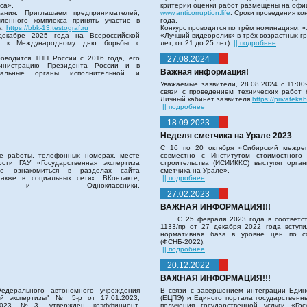
са».
критерии оценки работ размещены на офи
ания. Приглашаем предпринимателей,
www.anticorruption.life
. Сроки проведения кон
ленного комплекса принять участие в
года.
а:
https://bbk-13.testograf.ru
Конкурс проводится по трём номинациям: «
декабре 2025 года на Всероссийской
«Лучший видеоролик» в трёх возрастных гру
ной к Международному дню борьбы с
лет, от 21 до 25 лет).
|| подробнее
одится ТПП России с 2016 года, его
27.08.2024
министрацию Президента России и в
Важная информация!
ральные органы исполнительной и
Уважаемые заявители, 28.08.2024 с 11:00ч
связи с проведением технических работ 
Личный кабинет заявителя
https://privateka
|| подробнее
18.09.2023
Неделя сметчика на Урале 2023
С 16 по 20 октября «Сибирский межре
е работы, телефонных номерах, месте
совместно с Институтом стоимостного
сти ГАУ «Государственная экспертиза
строительства (ИСИИККС) выступят орга
те ознакомиться в разделах сайта
сметчика на Урале».
акже в социальных сетях: ВКонтакте,
|| подробнее
 Одноклассники,
27.02.2023
ВАЖНАЯ ИНФОРМАЦИЯ!!!
С 25 февраля 2023 года в соответс
1133/пр от 27 декабря 2022 года вступ
нормативная база в уровне цен по с
(ФСНБ-2022).
|| подробнее
20.12.2022
ВАЖНАЯ ИНФОРМАЦИЯ!!!
едерального автономного учреждения
В связи с завершением интеграции Еди
ной экспертизы" № 5-р от 17.01.2023,
(ЕЦПЭ) и Единого портала государственны
.2023 №3, утвержден коэффициент,
получения государственной услуги «Гос