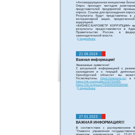
«Антикоррупционная инициатива бизне
Опрос проходит методом анкетиров
представителей предприятий промыш
опросе. Ссылка для прохождения опрос
Результаты будут представлены в 
интерактивной акции, приурочен
коррупцией.
«БИЗНЕС-БАРОМЕТР КОРРУПЦИИ» пров
результаты предоставляются в Ад
Правительство России, в феде
законодательной власти.
|| подробнее
21.08.2024
Важная информация!
Уважаемые заявители!
С актуальной информацией о режим
нахождения и о текущей деятельно
Оренбургской области» вы може
Госэкспертизы,
https://orenexp.ru/
, а т
https://vk.com/public216702485
, и
https://ok.ru/group/70000000938598
.
|| подробнее
27.01.2023
ВАЖНАЯ ИНФОРМАЦИЯ!!!
В соответствии с распоряжением Ф
"Главного управления государствен
приказом руководителя от 23.01