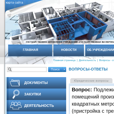
карта сайта
ГОСУДАРСТВЕННОЕ АВТОНОМНОЕ УЧРЕЖДЕНИЕ «ГОСУДАРСТВЕННАЯ ЭКСПЕРТИЗ
ГЛАВНАЯ
НОВОСТИ
ОБ УЧРЕЖДЕНИ
Главная страница
|
Деятельность
|
Вопросы - 
ВОПРОСЫ-ОТВЕТЫ
Юридические вопросы
ДОКУМЕНТЫ
Вопрос:
Подлежи
ЗАКУПКИ
помещений произ
квадратных метро
ДЕЯТЕЛЬНОСТЬ
(пристройка с тр