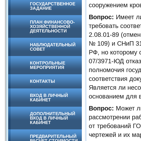
ГОСУДАРСТВЕННОЕ
сооружением кро
ЗАДАНИЕ
Вопрос:
Имеет ли
ПЛАН ФИНАНСОВО-
требовать соотв
ХОЗЯЙСТВЕННОЙ
ДЕЯТЕЛЬНОСТИ
2.08.01-89 (отме
№ 109) и СНиП 3
НАБЛЮДАТЕЛЬНЫЙ
СОВЕТ
РФ, но которому 
07/3971-ЮД отказ
КОНТРОЛЬНЫЕ
МЕРОПРИЯТИЯ
полномочия госуд
соответствия док
КОНТАКТЫ
Является ли нес
ВХОД В ЛИЧНЫЙ
основанием для 
КАБИНЕТ
Вопрос:
Может ли
ДОПОЛНИТЕЛЬНЫЙ
рассмотрении ра
ВХОД В ЛИЧНЫЙ
КАБИНЕТ
от требований Г
чертежей и их ма
ПРЕДВАРИТЕЛЬНЫЙ
РАСЧЕТ СТОИМОСТИ