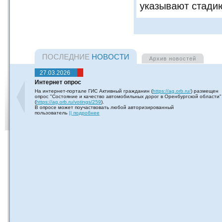
указывают стади
ПОСЛЕДНИЕ
НОВОСТИ
Архив
новостей
27.03.2026
Интернет опрос
На интернет-портале ГИС Активный гражданин (
https://ag.orb.ru/
) размещен
опрос "Состояние и качество автомобильных дорог в Оренбургской области"
(
https://ag.orb.ru/votings/259
).
В опросе может поучаствовать любой авторизированный
пользователь
|| подробнее