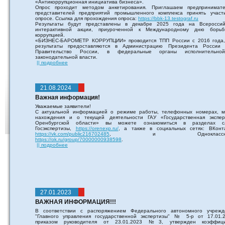
«Антикоррупционная инициатива бизнеса».
Опрос проходит методом анкетирования. Приглашаем предпринимате
представителей предприятий промышленного комплекса принять участ
опросе. Ссылка для прохождения опроса:
https://bbk-13.testograf.ru
Результаты будут представлены в декабре 2025 года на Всероссий
интерактивной акции, приуроченной к Международному дню борь
коррупцией.
«БИЗНЕС-БАРОМЕТР КОРРУПЦИИ» проводится ТПП России с 2016 года,
результаты предоставляются в Администрацию Президента России
Правительство России, в федеральные органы исполнительн
законодательной власти.
|| подробнее
21.08.2024
Важная информация!
Уважаемые заявители!
С актуальной информацией о режиме работы, телефонных номерах, м
нахождения и о текущей деятельности ГАУ «Государственная экспер
Оренбургской области» вы можете ознакомиться в разделах с
Госэкспертизы,
https://orenexp.ru/
, а также в социальных сетях: ВКонта
https://vk.com/public216702485
, и Одноклассник
https://ok.ru/group/70000000938598
.
|| подробнее
27.01.2023
ВАЖНАЯ ИНФОРМАЦИЯ!!!
В соответствии с распоряжением Федерального автономного учрежд
"Главного управления государственной экспертизы" № 5-р от 17.01.2
приказом руководителя от 23.01.2023 №3, утвержден коэффици