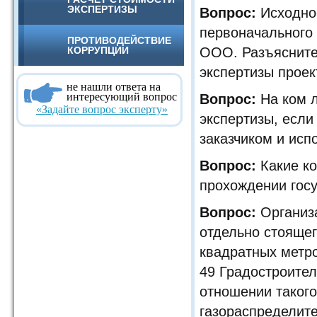
ЭКСПЕРТИЗЫ
Вопрос:
Исходно-
первоначального
ПРОТИВОДЕЙСТВИЕ
КОРРУПЦИИ
ООО. Разъясните
экспертизы прое
не нашли ответа на
интересующий вопрос
Вопрос:
На ком л
«Задайте вопрос эксперту»
экспертизы, если
заказчиком и исп
Вопрос:
Какие ко
прохождении гос
Вопрос:
Организа
отдельно стояще
квадратных метро
49 Градостроител
отношении такого
газораспределит